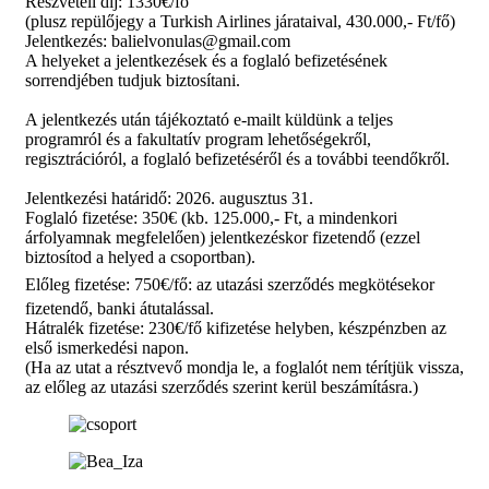
Részvételi díj: 1330€/fő
(plusz repülőjegy a Turkish Airlines járataival, 430.000,- Ft/fő)
Jelentkezés: balielvonulas@gmail.com
A helyeket a jelentkezések és a foglaló befizetésének
sorrendjében tudjuk biztosítani.
A jelentkezés után tájékoztató e-mailt küldünk a teljes
programról és a fakultatív program lehetőségekről,
regisztrációról, a foglaló befizetéséről és a további teendőkről.
Jelentkezési határidő: 2026. augusztus 31.
Foglaló fizetése: 350€ (kb. 125.000,- Ft, a mindenkori
árfolyamnak megfelelően) jelentkezéskor fizetendő (ezzel
biztosítod a helyed a csoportban).
Előleg fizetése: 750€/fő:
az utazási szerződés megkötésekor
fizetendő, banki átutalással.
Hátralék fizetése: 230€/fő kifizetése helyben, készpénzben az
első ismerkedési napon.
(Ha az utat a résztvevő mondja le, a foglalót nem térítjük vissza,
az előleg az utazási szerződés szerint kerül beszámításra.)