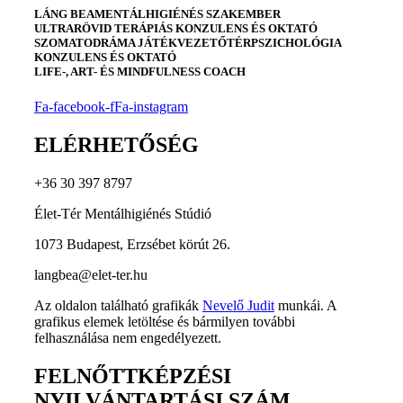
LÁNG BEA
MENTÁLHIGIÉNÉS SZAKEMBER
ULTRARÖVID TERÁPIÁS KONZULENS ÉS OKTATÓ
SZOMATODRÁMA JÁTÉKVEZETŐ
TÉRPSZICHOLÓGIA
KONZULENS ÉS OKTATÓ
LIFE-, ART- ÉS MINDFULNESS COACH
Fa-facebook-f
Fa-instagram
ELÉRHETŐSÉG
+36 30 397 8797
Élet-Tér Mentálhigiénés Stúdió
1073 Budapest, Erzsébet körút 26.
langbea@elet-ter.hu
Az oldalon található grafikák
Nevelő Judit
munkái. A
grafikus elemek letöltése és bármilyen további
felhasználása nem engedélyezett.
FELNŐTTKÉPZÉSI
NYILVÁNTARTÁSI SZÁM