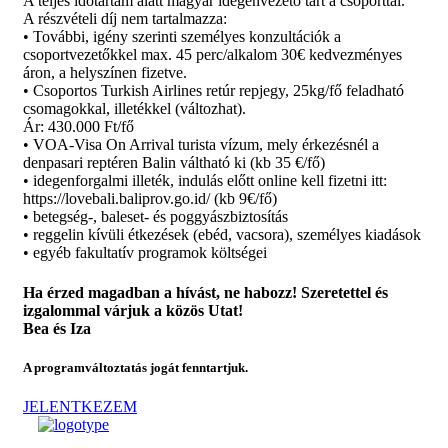
A teljes időtartam alatt magyar idegenvezető tart a csoporttal.
A részvételi díj nem tartalmazza:
• További, igény szerinti személyes konzultációk a
csoportvezetőkkel max. 45 perc/alkalom 30€ kedvezményes
áron, a helyszínen fizetve.
• Csoportos Turkish Airlines retúr repjegy, 25kg/fő feladható
csomagokkal, illetékkel (változhat).
Ár: 430.000 Ft/fő
• VOA-Visa On Arrival turista vízum, mely érkezésnél a
denpasari reptéren Balin váltható ki (kb 35 €/fő)
• idegenforgalmi illeték, indulás előtt online kell fizetni itt:
https://lovebali.baliprov.go.id/ (kb 9€/fő)
• betegség-, baleset- és poggyászbiztosítás
• reggelin kívüli étkezések (ebéd, vacsora), személyes kiadások
• egyéb fakultatív programok költségei
Ha érzed magadban a hívást, ne habozz! Szeretettel és
izgalommal várjuk a közös Utat!
Bea és Iza
A programváltoztatás jogát fenntartjuk.
JELENTKEZEM