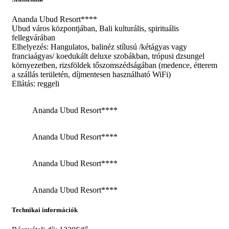
Ananda Ubud Resort****
Ubud város központjában, Bali kulturális, spirituális
fellegvárában
Elhelyezés: Hangulatos, balinéz stílusú /kétágyas vagy
franciaágyas/ koedukált deluxe szobákban, trópusi dzsungel
környezetben, rizsföldek tőszomszédságában (medence, étterem
a szállás területén, díjmentesen használható WiFi)
Ellátás: reggeli
Ananda Ubud Resort****
Ananda Ubud Resort****
Ananda Ubud Resort****
Ananda Ubud Resort****
Technikai információk