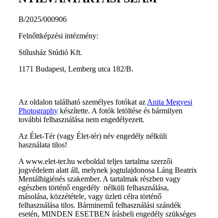
B/2025/000906
Felnőttképzési intézmény:
Stílusház Stúdió Kft.
1171 Budapest, Lemberg utca 182/B.
Az oldalon található személyes fotókat az
Anita Megyesi
Photography
készítette. A fotók letöltése és bármilyen
további felhasználása nem engedélyezett.
Az Élet-Tér (vagy Élet-tér) név engedély nélküli
használata tilos!
A www.elet-ter.hu weboldal teljes tartalma szerzői
jogvédelem alatt áll, melynek jogtulajdonosa Láng Beatrix
Mentálhigiénés szakember. A tartalmak részben vagy
egészben történő engedély nélküli felhasználása,
másolása, közzététele, vagy üzleti célra történő
felhasználása tilos. Bárminemű felhasználási szándék
esetén, MINDEN ESETBEN írásbeli engedély szükséges