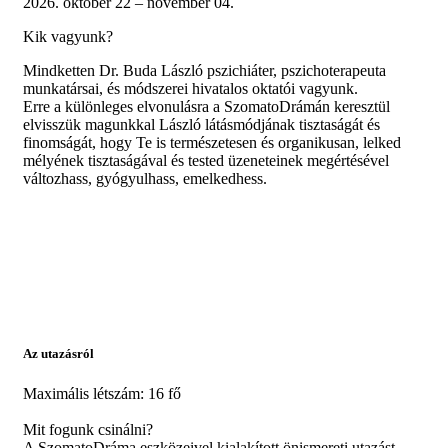
2026. október 22 – november 04.
Kik vagyunk?
Mindketten Dr. Buda László pszichiáter, pszichoterapeuta
munkatársai, és módszerei hivatalos oktatói vagyunk.
Erre a különleges elvonulásra a SzomatoDrámán keresztül
elvisszük magunkkal László látásmódjának tisztaságát és
finomságát, hogy Te is természetesen és organikusan, lelked
mélyének tisztaságával és tested üzeneteinek megértésével
változhass, gyógyulhass, emelkedhess.
Az utazásról
Maximális létszám: 16 fő
Mit fogunk csinálni?
A SzomatoDráma eszközeivel kialakított önismereti utazást