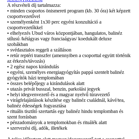
A részvételi díj tartalmazza:
• minden csoportos önismereti program (kb. 30 óra) két képzett
csoportvezetővel
• személyenként 1x30 perc egyéni konzultáció a
csoportvezetőkkel
• elhelyezés Ubud város központjában, hangulatos, balinéz
stílusú /kétágyas vagy franciaágyas/ koedukált deluxe
szobákban
• svédasztalos reggeli a szálláson
• retúr reptéri transzfer (amennyiben a csoporttal együtt történik
az érkezés/távozás)
• 2 egész napos kirándulás
• egyéni, személyes energiagyógyítás pappá szentelt balinéz
gyógyítók házi templomában
• összes belépőjegy a kirándulások alatt
• utazás privát busszal, benzin, parkolási jegyek
• helyi idegvenvezető és a magyar nyelvű túravezető
• virágfelajánlások készítése egy balinéz családnál, kávé/tea,
balinéz édességek fogyasztása
• rituális tisztító szertartás egy balinéz hindu templomban és
szent forrásban
• pénzadományok a templomokban és rituálék alatt
• szervezési díj, adók, illetékek