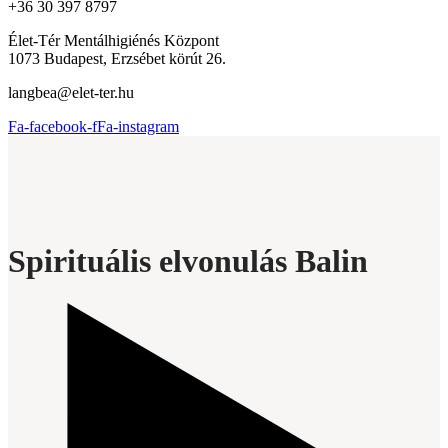
+36 30 397 8797
Élet-Tér Mentálhigiénés Központ
1073 Budapest, Erzsébet körút 26.
langbea@elet-ter.hu
Fa-facebook-f
Fa-instagram
Spirituális elvonulás Balin