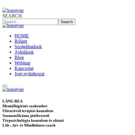
SEARCH
Search
HOME
Rólam
Szolgáltatások
Ajánlások
Blog
Webinar
Kapcsolat
Jogi nyilatkozat
LÁNG BEA
Mentálhigiénés szakember
Ultrarövid terápiás konzulens
SzomatoDráma játékvezető
Térpszichológia konzulens és oktató
Life-, Art- és Mindfulness coach